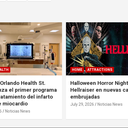
ALTH
HOME
ATTRACTIONS
 Orlando Health St.
Halloween Horror Nigh
nza el primer programa
Hellraiser en nuevas c
ratamiento del infarto
embrujadas
 miocardio
July 29, 2026
Noticias News
6
Noticias News