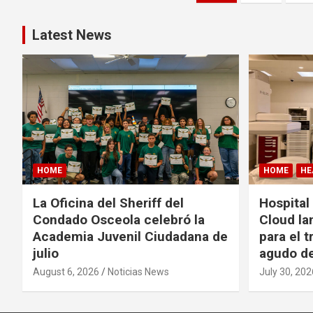
o
s
Latest News
t
s
p
a
HOME
HOME
HE
g
La Oficina del Sheriff del
Hospital
i
Condado Osceola celebró la
Cloud la
n
Academia Juvenil Ciudadana de
para el t
julio
agudo de
a
August 6, 2026
Noticias News
July 30, 202
t