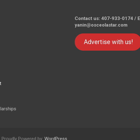
Contact us: 407-933-0174 / E
yanin@osceolastar.com
Advertise with us!
t
larships
Proudly Powered by:
WordPress