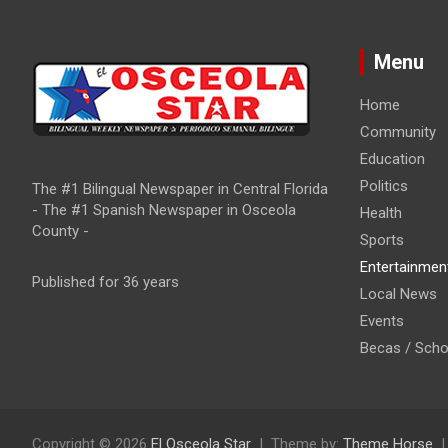
i
o
Menu
n
Home
Community
Education
Politics
The #1 Bilingual Newspaper in Central Florida
- The #1 Spanish Newspaper in Osceola
Health
County -
Sports
Entertainmen
Published for 36 years
Local News
Events
Becas / Scho
Copyright © 2026
El Osceola Star
Theme by:
Theme Horse