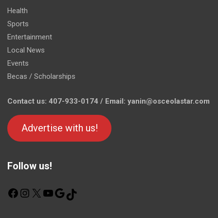
Health
Sports
Entertainment
Local News
Events
Becas / Scholarships
Contact us: 407-933-0174 / Email: yanin@osceolastar.com
Advertise with us!
Follow us!
F
I
X
Y
G
T
a
n
o
o
i
c
s
u
o
k