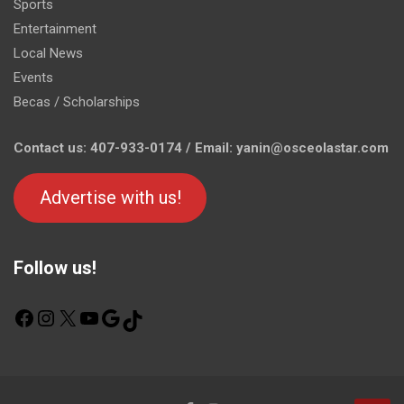
Sports
Entertainment
Local News
Events
Becas / Scholarships
Contact us: 407-933-0174 / Email: yanin@osceolastar.com
Advertise with us!
Follow us!
F
I
X
Y
G
T
a
n
o
o
i
c
s
u
o
k
e
t
T
g
T
b
a
u
l
o