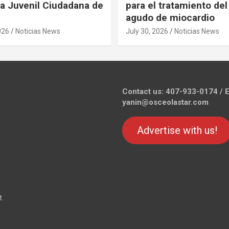
 Juvenil Ciudadana de
para el tratamiento del
agudo de miocardio
026
Noticias News
July 30, 2026
Noticias News
Contact us: 407-933-0174 / E
yanin@osceolastar.com
Advertise with us!
t