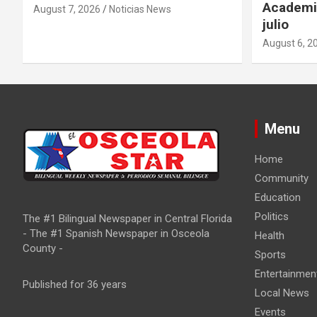
Academia
August 7, 2026
Noticias News
julio
August 6, 2
Menu
Home
Community
Education
Politics
The #1 Bilingual Newspaper in Central Florida
- The #1 Spanish Newspaper in Osceola
Health
County -
Sports
Entertainmen
Published for 36 years
Local News
Events