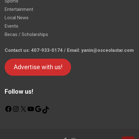
Sports
Entertainment
Local News
Events
Becas / Scholarships
Contact us: 407-933-0174 / Email: yanin@osceolastar.com
Advertise with us!
Follow us!
F
I
X
Y
G
T
a
n
o
o
i
c
s
u
o
k
e
t
T
g
T
b
a
u
l
o