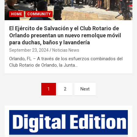
HOME
COMMUNITY
El Ejército de Salvación y el Club Rotario de
Orlando presentan un nuevo remolque móvil
para duchas, baños y lavandería
September 23, 2024
Noticias News
Orlando, FL – A través de los esfuerzos combinados del
Club Rotario de Orlando, la Junta…
P
1
2
Next
o
s
t
s
p