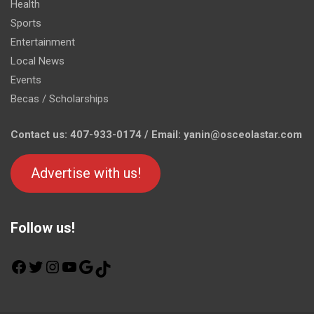
Health
Sports
Entertainment
Local News
Events
Becas / Scholarships
Contact us: 407-933-0174 / Email: yanin@osceolastar.com
Advertise with us!
Follow us!
F
T
I
Y
G
T
a
w
n
o
o
i
c
i
s
u
o
k
e
t
t
T
g
T