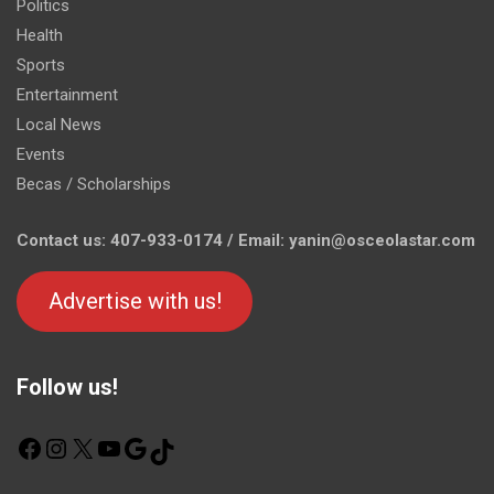
Politics
Health
Sports
Entertainment
Local News
Events
Becas / Scholarships
Contact us: 407-933-0174 / Email: yanin@osceolastar.com
Advertise with us!
Follow us!
F
I
X
Y
G
T
a
n
o
o
i
c
s
u
o