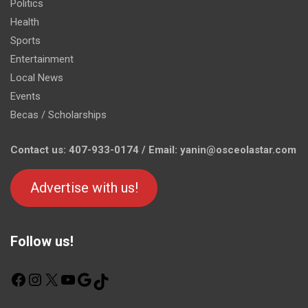
Politics
Health
Sports
Entertainment
Local News
Events
Becas / Scholarships
Contact us: 407-933-0174 / Email: yanin@osceolastar.com
Advertise with us!
Follow us!
F
I
X
Y
G
T
a
n
o
o
i
c
s
u
o