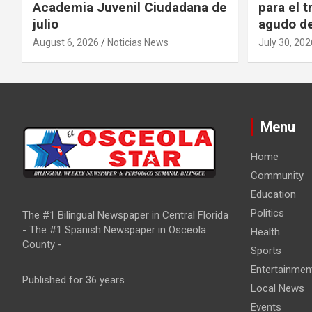
Academia Juvenil Ciudadana de
para el t
julio
agudo de
August 6, 2026
Noticias News
July 30, 202
Menu
Home
Community
Education
Politics
The #1 Bilingual Newspaper in Central Florida
- The #1 Spanish Newspaper in Osceola
Health
County -
Sports
Entertainmen
Published for 36 years
Local News
Events