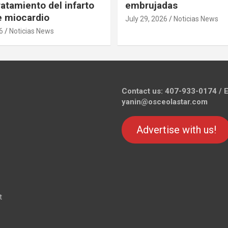
ratamiento del infarto
embrujadas
 miocardio
July 29, 2026
Noticias News
6
Noticias News
Contact us: 407-933-0174 / E
yanin@osceolastar.com
Advertise with us!
t