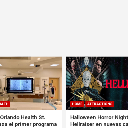
ALTH
HOME
ATTRACTIONS
 Orlando Health St.
Halloween Horror Nigh
nza el primer programa
Hellraiser en nuevas c