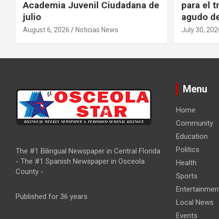
Academia Juvenil Ciudadana de
para el t
julio
agudo de
August 6, 2026
Noticias News
July 30, 202
Menu
Home
Community
Education
Politics
The #1 Bilingual Newspaper in Central Florida
- The #1 Spanish Newspaper in Osceola
Health
County -
Sports
Entertainmen
Published for 36 years
Local News
Events