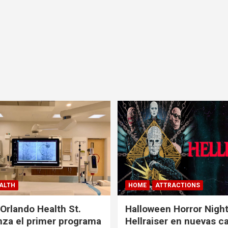
ALTH
HOME
ATTRACTIONS
 Orlando Health St.
Halloween Horror Nigh
nza el primer programa
Hellraiser en nuevas c