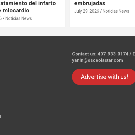
ratamiento del infarto
embrujadas
 miocardio
July 29, 2026
Noticias News
6
Noticias News
Contact us: 407-933-0174 / E
yanin@osceolastar.com
Advertise with us!
t