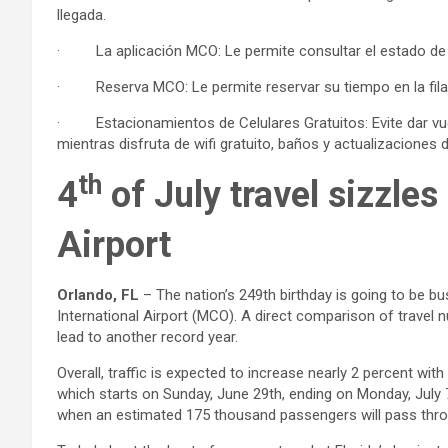
llegada.
· La aplicación MCO: Le permite consultar el estado de su
· Reserva MCO: Le permite reservar su tiempo en la fila 
· Estacionamientos de Celulares Gratuitos: Evite dar vuel
mientras disfruta de wifi gratuito, baños y actualizaciones d
th
4
of July travel sizzles
Airport
Orlando, FL
– The nation’s 249th birthday is going to be bu
International Airport (MCO). A direct comparison of travel n
lead to another record year.
Overall, traffic is expected to increase nearly 2 percent wit
which starts on Sunday, June 29th, ending on Monday, July 7t
when an estimated 175 thousand passengers will pass thr