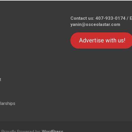
Contact us: 407-933-0174 / E
yanin@osceolastar.com
Advertise with us!
t
larships
Proudly Powered by:
WordPress