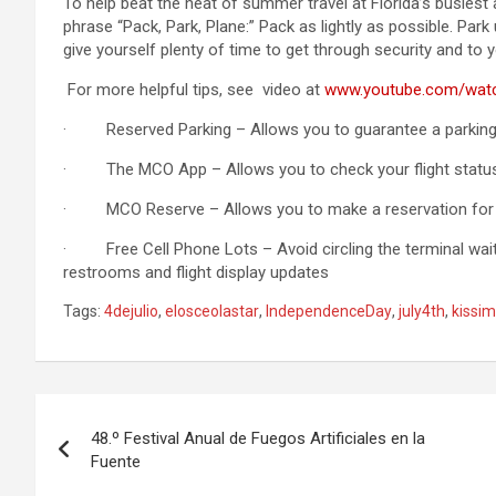
To help beat the heat of summer travel at Florida’s busie
phrase “Pack, Park, Plane:” Pack as lightly as possible. Par
give yourself plenty of time to get through security and to y
For more helpful tips, see video at
www.youtube.com/wat
· Reserved Parking – Allows you to guarantee a parking s
· The MCO App – Allows you to check your flight status 
· MCO Reserve – Allows you to make a reservation for yo
· Free Cell Phone Lots – Avoid circling the terminal waitin
restrooms and flight display updates
Tags:
4dejulio
,
elosceolastar
,
IndependenceDay
,
july4th
,
kissi
P
48.º Festival Anual de Fuegos Artificiales en la
o
Fuente