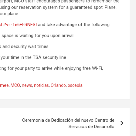
st airport, MCO staff encourages passengers to remember the
k using our reservation system for a guaranteed spot. Plane,
our plane.
ch?v=-1e6H-RNFSI
and take advantage of the following:
pace is waiting for you upon arrival
and security wait times
ur time in the TSA security line
g for your party to arrive while enjoying free Wi-Fi,
mmee
,
MCO
,
news
,
noticias
,
Orlando
,
osceola
Ceremonia de Dedicación del nuevo Centro de
Servicios de Desarrollo