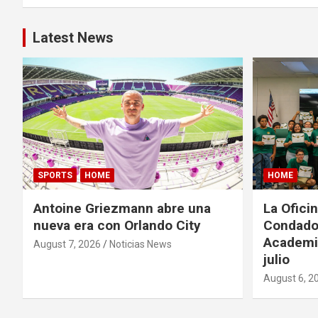
s
t
Latest News
n
a
v
i
g
SPORTS
HOME
HOME
a
Antoine Griezmann abre una
La Oficin
nueva era con Orlando City
Condado 
t
Academia
August 7, 2026
Noticias News
julio
i
August 6, 2
o