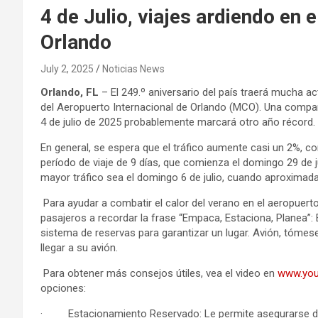
4 de Julio, viajes ardiendo en 
Orlando
July 2, 2025
Noticias News
Orlando, FL
– El 249.º aniversario del país traerá mucha ac
del Aeropuerto Internacional de Orlando (MCO). Una compara
4 de julio de 2025 probablemente marcará otro año récord.
En general, se espera que el tráfico aumente casi un 2%, 
período de viaje de 9 días, que comienza el domingo 29 de ju
mayor tráfico sea el domingo 6 de julio, cuando aproximad
Para ayudar a combatir el calor del verano en el aeropuert
pasajeros a recordar la frase “Empaca, Estaciona, Planea”:
sistema de reservas para garantizar un lugar. Avión, tómese
llegar a su avión.
Para obtener más consejos útiles, vea el video en
www.you
opciones:
· Estacionamiento Reservado: Le permite asegurarse de 