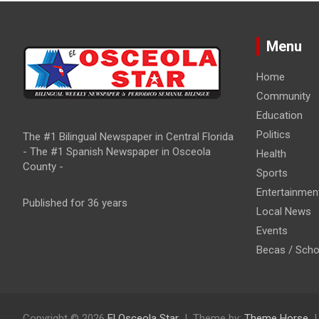
n
Menu
Home
Community
Education
Politics
The #1 Bilingual Newspaper in Central Florida
- The #1 Spanish Newspaper in Osceola
Health
County -
Sports
Entertainmen
Published for 36 years
Local News
Events
Becas / Scho
Copyright © 2026
El Osceola Star
Theme by:
Theme Horse