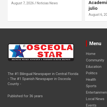
Academia
August 7, 2026
Noticias News
julio
August 6, 2
Menu
Home
Community
Education
Politics
The #1 Bilingual Newspaper in Central Florida
- The #1 Spanish Newspaper in Osceola
Health
County -
Sports
Entertainmen
Published for 36 years
Local News
Events