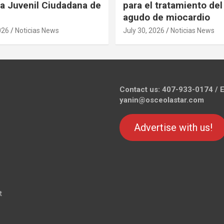
 Juvenil Ciudadana de
para el tratamiento del
agudo de miocardio
026
Noticias News
July 30, 2026
Noticias News
Contact us: 407-933-0174 / E
yanin@osceolastar.com
Advertise with us!
t