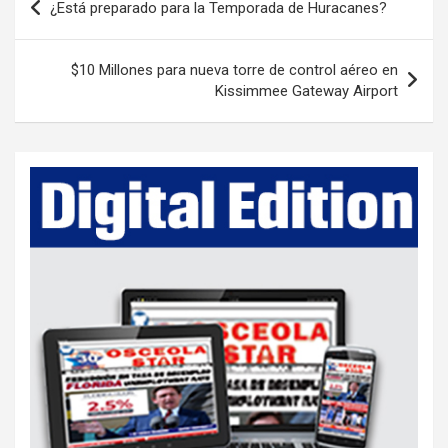
¿Está preparado para la Temporada de Huracanes?
o
s
$10 Millones para nueva torre de control aéreo en
t
Kissimmee Gateway Airport
n
a
v
i
g
a
t
i
o
n