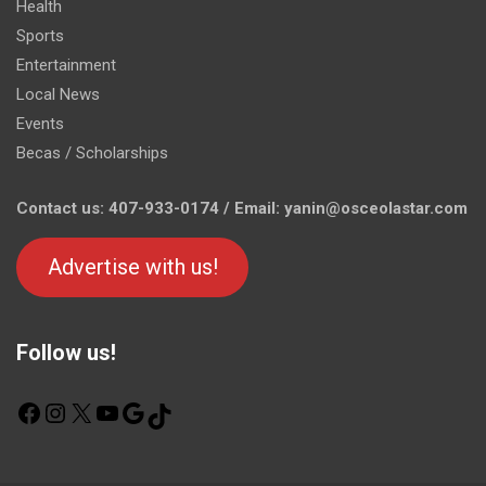
Health
Sports
Entertainment
Local News
Events
Becas / Scholarships
Contact us: 407-933-0174 / Email: yanin@osceolastar.com
Advertise with us!
Follow us!
F
I
X
Y
G
T
a
n
o
o
i
c
s
u
o
k
e
t
T
g
T