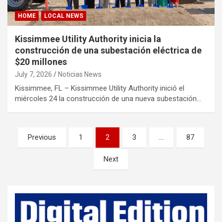
HOME
LOCAL NEWS
Kissimmee Utility Authority inicia la
construcción de una subestación eléctrica de
$20 millones
July 7, 2026
Noticias News
Kissimmee, FL – Kissimmee Utility Authority inició el
miércoles 24 la construcción de una nueva subestación…
P
Previous
1
2
3
…
87
o
Next
s
t
s
p