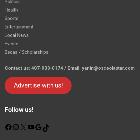
Politics
Health
Sports
Entertainment
Local News
Events
Becas / Scholarships
Contact us: 407-933-0174 / Email: yanin@osceolastar.com
Advertise with us!
Follow us!
F
I
X
Y
G
T
a
n
o
o
i
c
s
u
o