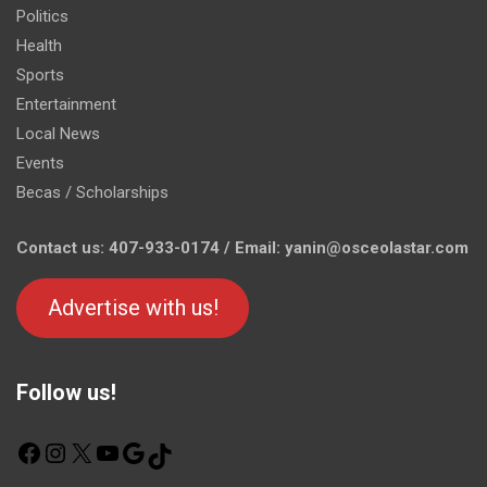
Politics
Health
Sports
Entertainment
Local News
Events
Becas / Scholarships
Contact us: 407-933-0174 / Email: yanin@osceolastar.com
Advertise with us!
Follow us!
F
I
X
Y
G
T
a
n
o
o
i