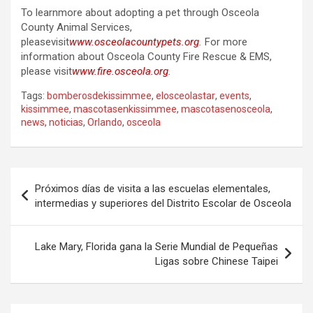
To learnmore about adopting a pet through Osceola
County Animal Services,
pleasevisit
www.osceolacountypets.org
.
For more
information about Osceola County Fire Rescue & EMS,
please visit
www.fire.osceola.org
.
Tags:
bomberosdekissimmee
,
elosceolastar
,
events
,
kissimmee
,
mascotasenkissimmee
,
mascotasenosceola
,
news
,
noticias
,
Orlando
,
osceola
P
Próximos días de visita a las escuelas elementales,
o
intermedias y superiores del Distrito Escolar de Osceola
s
t
Lake Mary, Florida gana la Serie Mundial de Pequeñas
Ligas sobre Chinese Taipei
n
a
v