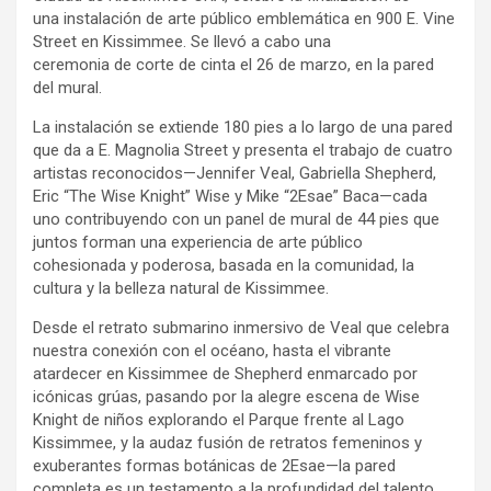
una instalación de arte público emblemática en 900 E. Vine
Street en Kissimmee. Se llevó a cabo una
ceremonia de corte de cinta el 26 de marzo, en la pared
del mural.
La instalación se extiende 180 pies a lo largo de una pared
que da a E. Magnolia Street y presenta el trabajo de cuatro
artistas reconocidos—Jennifer Veal, Gabriella Shepherd,
Eric “The Wise Knight” Wise y Mike “2Esae” Baca—cada
uno contribuyendo con un panel de mural de 44 pies que
juntos forman una experiencia de arte público
cohesionada y poderosa, basada en la comunidad, la
cultura y la belleza natural de Kissimmee.
Desde el retrato submarino inmersivo de Veal que celebra
nuestra conexión con el océano, hasta el vibrante
atardecer en Kissimmee de Shepherd enmarcado por
icónicas grúas, pasando por la alegre escena de Wise
Knight de niños explorando el Parque frente al Lago
Kissimmee, y la audaz fusión de retratos femeninos y
exuberantes formas botánicas de 2Esae—la pared
completa es un testamento a la profundidad del talento