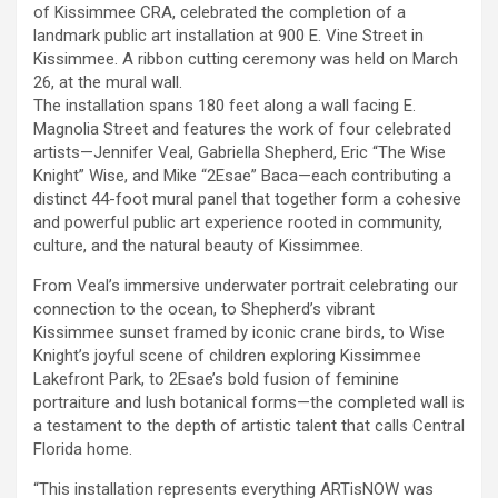
of Kissimmee CRA, celebrated the completion of a
landmark public art installation at 900 E. Vine Street in
Kissimmee. A ribbon cutting ceremony was held on March
26, at the mural wall.
The installation spans 180 feet along a wall facing E.
Magnolia Street and features the work of four celebrated
artists—Jennifer Veal, Gabriella Shepherd, Eric “The Wise
Knight” Wise, and Mike “2Esae” Baca—each contributing a
distinct 44-foot mural panel that together form a cohesive
and powerful public art experience rooted in community,
culture, and the natural beauty of Kissimmee.
From Veal’s immersive underwater portrait celebrating our
connection to the ocean, to Shepherd’s vibrant
Kissimmee sunset framed by iconic crane birds, to Wise
Knight’s joyful scene of children exploring Kissimmee
Lakefront Park, to 2Esae’s bold fusion of feminine
portraiture and lush botanical forms—the completed wall is
a testament to the depth of artistic talent that calls Central
Florida home.
“This installation represents everything ARTisNOW was