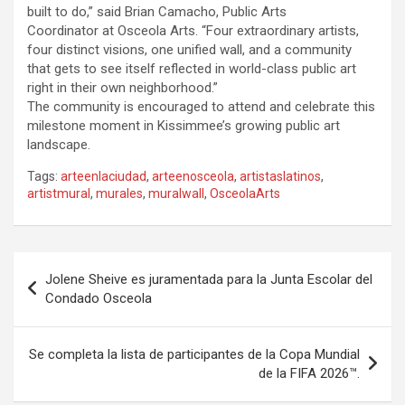
built to do,” said Brian Camacho, Public Arts
Coordinator at Osceola Arts. “Four extraordinary artists,
four distinct visions, one unified wall, and a community
that gets to see itself reflected in world-class public art
right in their own neighborhood.”
The community is encouraged to attend and celebrate this
milestone moment in Kissimmee’s growing public art
landscape.
Tags:
arteenlaciudad
,
arteenosceola
,
artistaslatinos
,
artistmural
,
murales
,
muralwall
,
OsceolaArts
P
Jolene Sheive es juramentada para la Junta Escolar del
o
Condado Osceola
s
t
Se completa la lista de participantes de la Copa Mundial
de la FIFA 2026™.
n