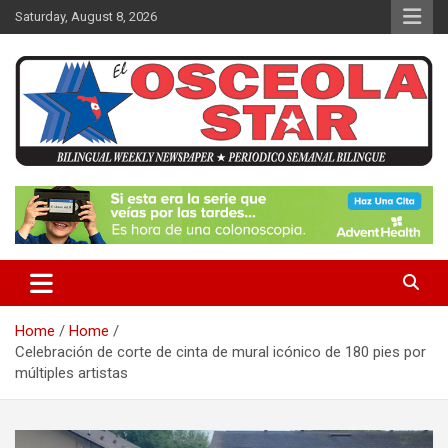
S
Saturday, August 8, 2026
k
i
p
t
o
c
o
n
News in Osceola / Kissimmee
El Osceola Star
t
e
n
t
Home
Home
Celebración de corte de cinta de mural icónico de 180 pies por
múltiples artistas