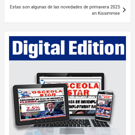
t
Estas son algunas de las novedades de primavera 2025
en Kissimmee
n
a
v
i
g
a
t
i
o
n