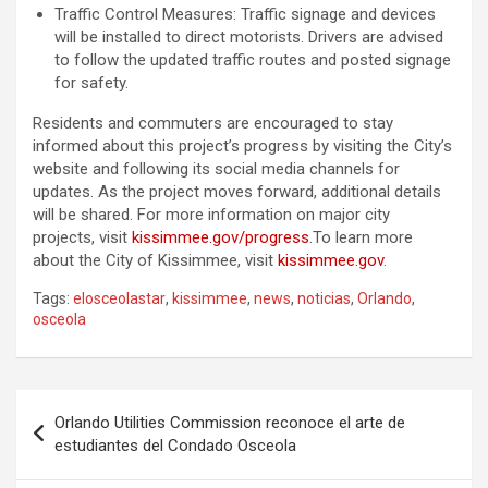
Traffic Control Measures: Traffic signage and devices
will be installed to direct motorists. Drivers are advised
to follow the updated traffic routes and posted signage
for safety.
Residents and commuters are encouraged to stay
informed about this project’s progress by visiting the City’s
website and following its social media channels for
updates. As the project moves forward, additional details
will be shared. For more information on major city
projects, visit
kissimmee.gov/progress
.To learn more
about the City of Kissimmee, visit
kissimmee.gov
.
Tags:
elosceolastar
,
kissimmee
,
news
,
noticias
,
Orlando
,
osceola
P
Orlando Utilities Commission reconoce el arte de
o
estudiantes del Condado Osceola
s