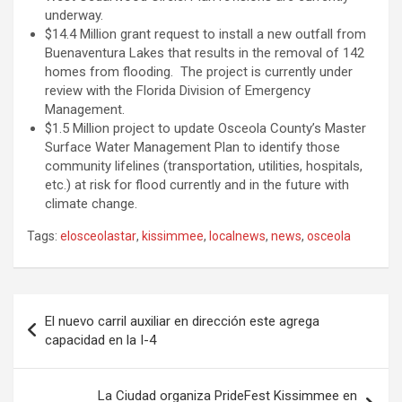
underway.
$14.4 Million grant request to install a new outfall from
Buenaventura Lakes that results in the removal of 142
homes from flooding. The project is currently under
review with the Florida Division of Emergency
Management.
$1.5 Million project to update Osceola County’s Master
Surface Water Management Plan to identify those
community lifelines (transportation, utilities, hospitals,
etc.) at risk for flood currently and in the future with
climate change.
Tags:
elosceolastar
,
kissimmee
,
localnews
,
news
,
osceola
P
El nuevo carril auxiliar en dirección este agrega
o
capacidad en la I-4
s
t
La Ciudad organiza PrideFest Kissimmee en