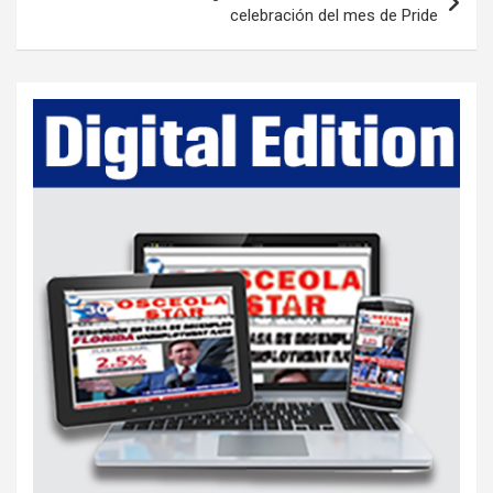
celebración del mes de Pride
n
a
v
i
g
a
t
i
o
n