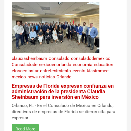
claudiasheinbaum
Consulado
consuladodemexico
Consuladodemexicoenorlando
economia
education
elosceolastar
entretenimiento
events
kissimmee
mexico
news
noticias
Orlando
Empresas de Florida expresan confianza en
administración de la presidenta Claudia
Sheinbaum para inversión en México
Orlando, FL - En el Consulado de México en Orlando,
directivos de empresas de Florida se dieron cita para
expresar ...
Read More