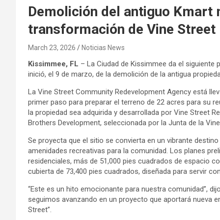
Demolición del antiguo Kmart m
transformación de Vine Street
March 23, 2026
Noticias News
Kissimmee, FL
– La Ciudad de Kissimmee da el siguiente p
inició, el 9 de marzo, de la demolición de la antigua propie
La Vine Street Community Redevelopment Agency está lleva
primer paso para preparar el terreno de 22 acres para su re
la propiedad sea adquirida y desarrollada por Vine Street R
Brothers Development, seleccionada por la Junta de la Vi
Se proyecta que el sitio se convierta en un vibrante destin
amenidades recreativas para la comunidad. Los planes pr
residenciales, más de 51,000 pies cuadrados de espacio com
cubierta de 73,400 pies cuadrados, diseñada para servir c
“Este es un hito emocionante para nuestra comunidad”, dijo 
seguimos avanzando en un proyecto que aportará nueva ener
Street”.