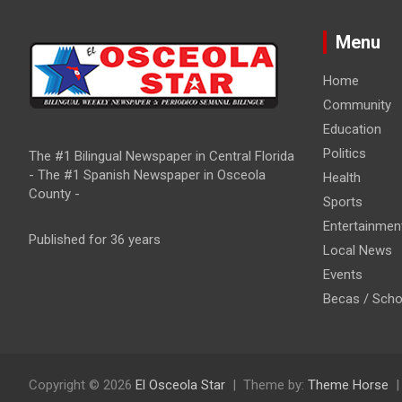
Menu
Home
Community
Education
Politics
The #1 Bilingual Newspaper in Central Florida
- The #1 Spanish Newspaper in Osceola
Health
County -
Sports
Entertainmen
Published for 36 years
Local News
Events
Becas / Scho
Copyright © 2026
El Osceola Star
Theme by:
Theme Horse