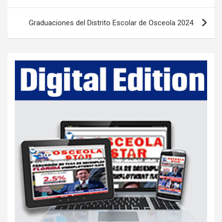
t
Graduaciones del Distrito Escolar de Osceola 2024
n
a
v
i
g
a
t
i
o
n