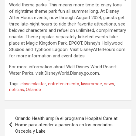
World theme parks. This means more time to enjoy tons
of nighttime theme park fun all summer long. At Disney
After Hours events, now through August 2024, guests get
three late-night hours to ride their favorite attractions, see
beloved characters and refuel on unlimited, complimentary
snacks. These popular, separately ticketed events take
place at Magic Kingdom Park, EPCOT, Disney’s Hollywood
Studios and Typhoon Lagoon. Visit DisneyAfterHours.com
for more information and event dates.
For more information about Walt Disney World Resort
Water Parks, visit DisneyWorld.Disney.go.com.
Tags:
elosceolastar
,
entretenimiento
,
kissimmee
,
news
,
noticias
,
Orlando
P
Orlando Health amplía el programa Hospital Care at
o
Home para atender a pacientes en los condados
Osceola y Lake
s