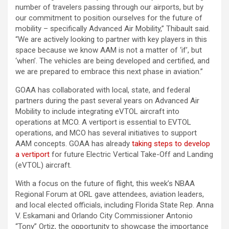
number of travelers passing through our airports, but by
our commitment to position ourselves for the future of
mobility – specifically Advanced Air Mobility,” Thibault said.
“We are actively looking to partner with key players in this
space because we know AAM is not a matter of ‘if’, but
‘when’. The vehicles are being developed and certified, and
we are prepared to embrace this next phase in aviation.”
GOAA has collaborated with local, state, and federal
partners during the past several years on Advanced Air
Mobility to include integrating eVTOL aircraft into
operations at MCO. A vertiport is essential to EVTOL
operations, and MCO has several initiatives to support
AAM concepts. GOAA has already
taking steps to develop
a vertiport
for future Electric Vertical Take-Off and Landing
(eVTOL) aircraft.
With a focus on the future of flight, this week’s NBAA
Regional Forum at ORL gave attendees, aviation leaders,
and local elected officials, including Florida State Rep. Anna
V. Eskamani and Orlando City Commissioner Antonio
“Tony” Ortiz, the opportunity to showcase the importance