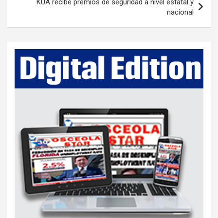
t
KUA recibe premios de seguridad a nivel estatal y
nacional
n
a
v
i
g
a
t
i
o
n