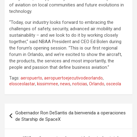
of aviation on local communities and future evolutions in
technology.
“Today, our industry looks forward to embracing the
challenges of safety, security, advanced air mobility and
sustainability – and we look to do it by working closely
together,” said NBAA President and CEO Ed Bolen during
the forum’s opening session. “This is our first regional
forum in Orlando, and we’re excited to show the aircraft,
the products, the services and most importantly, the
people and passion that define business aviation.”
Tags:
aeropuerto
,
aeropuertoejecutivodeorlando
,
elosceolastar
,
kissimmee
,
news
,
noticias
,
Orlando
,
osceola
P
Gobernador Ron DeSantis da bienvenida a operaciones
o
de Starship de SpaceX
s