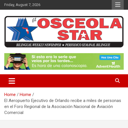
S
Friday, August 7, 2026
k
i
p
t
o
c
o
n
News in Osceola / Kissimmee
El Osceola Star
t
e
n
t
Home
Home
El Aeropuerto Ejecutivo de Orlando recibe a miles de personas
en el Foro Regional de la Asociación Nacional de Aviación
Comercial