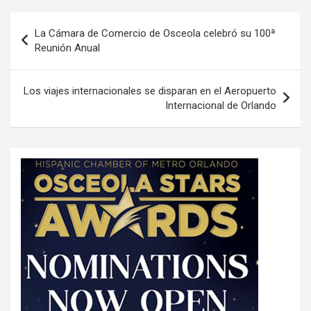
P
La Cámara de Comercio de Osceola celebró su 100ª
o
Reunión Anual
s
t
Los viajes internacionales se disparan en el Aeropuerto
Internacional de Orlando
n
a
v
i
g
a
t
i
o