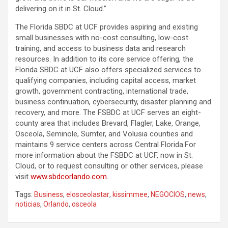
delivering on it in St. Cloud.”
The Florida SBDC at UCF provides aspiring and existing
small businesses with no-cost consulting, low-cost
training, and access to business data and research
resources. In addition to its core service offering, the
Florida SBDC at UCF also offers specialized services to
qualifying companies, including capital access, market
growth, government contracting, international trade,
business continuation, cybersecurity, disaster planning and
recovery, and more. The FSBDC at UCF serves an eight-
county area that includes Brevard, Flagler, Lake, Orange,
Osceola, Seminole, Sumter, and Volusia counties and
maintains 9 service centers across Central Florida.For
more information about the FSBDC at UCF, now in St.
Cloud, or to request consulting or other services, please
visit
www.sbdcorlando.com
.
Tags:
Business
,
elosceolastar
,
kissimmee
,
NEGOCIOS
,
news
,
noticias
,
Orlando
,
osceola