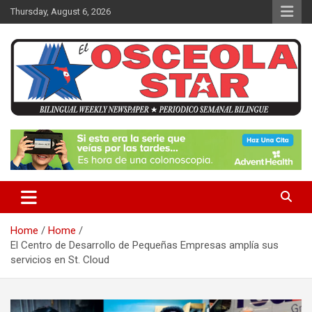
S
Thursday, August 6, 2026
k
i
p
t
o
c
o
n
News in Osceola / Kissimmee
El Osceola Star
t
e
n
t
Home
Home
El Centro de Desarrollo de Pequeñas Empresas amplía sus
servicios en St. Cloud