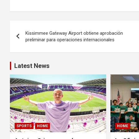
P
Kissimmee Gateway Airport obtiene aprobación
o
preliminar para operaciones internacionales
s
t
Latest News
n
a
v
i
g
SPORTS
HOME
HOME