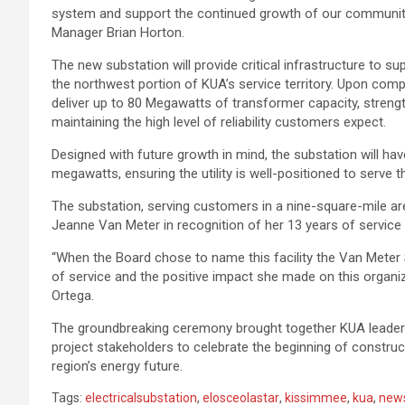
system and support the continued growth of our community
Manager Brian Horton.
The new substation will provide critical infrastructure to 
the northwest portion of KUA’s service territory. Upon compl
deliver up to 80 Megawatts of transformer capacity, streng
maintaining the high level of reliability customers expect.
Designed with future growth in mind, the substation will hav
megawatts, ensuring the utility is well-positioned to serve 
The substation, serving customers in a nine-square-mile 
Jeanne Van Meter in recognition of her 13 years of service 
“When the Board chose to name this facility the Van Meter S
of service and the positive impact she made on this orga
Ortega.
The groundbreaking ceremony brought together KUA leadersh
project stakeholders to celebrate the beginning of constru
region’s energy future.
Tags:
electricalsubstation
,
elosceolastar
,
kissimmee
,
kua
,
new