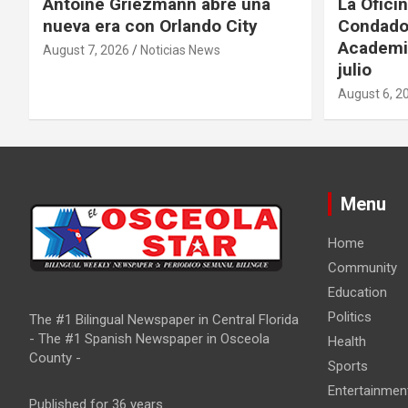
a
Antoine Griezmann abre una
La Oficin
nueva era con Orlando City
Condado 
t
Academia
August 7, 2026
Noticias News
julio
i
August 6, 2
o
n
Menu
Home
Community
Education
Politics
The #1 Bilingual Newspaper in Central Florida
- The #1 Spanish Newspaper in Osceola
Health
County -
Sports
Entertainmen
Published for 36 years