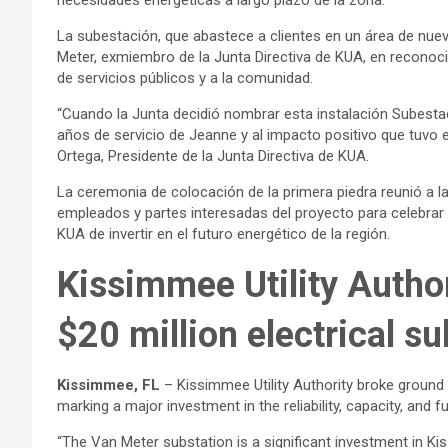
necesidades energéticas a largo plazo de la zona.
La subestación, que abastece a clientes en un área de nu
Meter, exmiembro de la Junta Directiva de KUA, en reconoc
de servicios públicos y a la comunidad.
“Cuando la Junta decidió nombrar esta instalación Subesta
años de servicio de Jeanne y al impacto positivo que tuvo 
Ortega, Presidente de la Junta Directiva de KUA.
La ceremonia de colocación de la primera piedra reunió a la
empleados y partes interesadas del proyecto para celebrar 
KUA de invertir en el futuro energético de la región.
Kissimmee Utility Autho
$20 million electrical su
Kissimmee, FL
– Kissimmee Utility Authority broke ground
marking a major investment in the reliability, capacity, and fu
“The Van Meter substation is a significant investment in Kiss