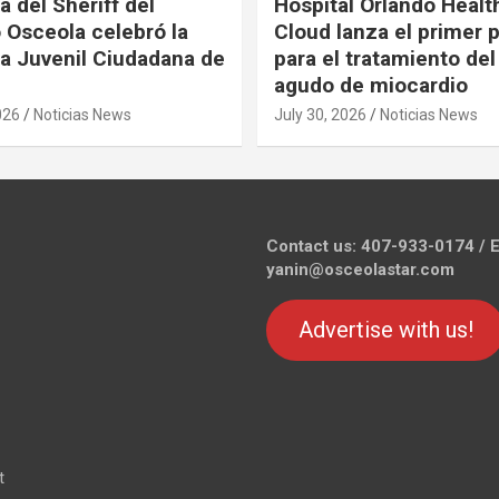
a del Sheriff del
Hospital Orlando Health
Osceola celebró la
Cloud lanza el primer
 Juvenil Ciudadana de
para el tratamiento del
agudo de miocardio
026
Noticias News
July 30, 2026
Noticias News
Contact us: 407-933-0174 / E
yanin@osceolastar.com
Advertise with us!
t