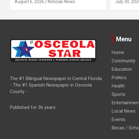
August 6, 2026
Noticias News
July 30, 202
o
n
Menu
Home
Community
Education
Politics
The #1 Bilingual Newspaper in Central Florida
- The #1 Spanish Newspaper in Osceola
Health
County -
Sports
Entertainmen
Published for 36 years
Local News
Events
Becas / Scho