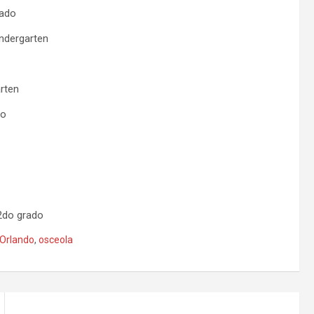
rado
indergarten
arten
do
 2do grado
Orlando
,
osceola