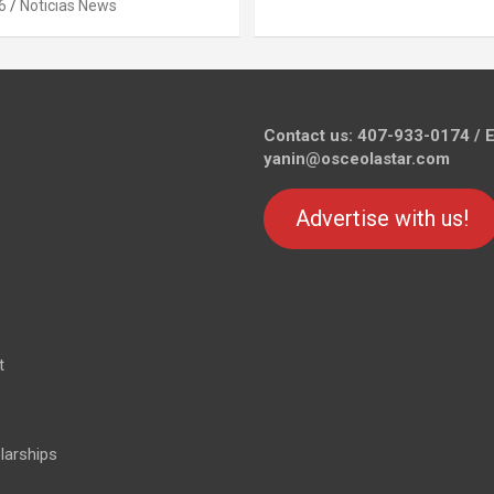
6
Noticias News
Contact us: 407-933-0174 / E
yanin@osceolastar.com
Advertise with us!
t
larships