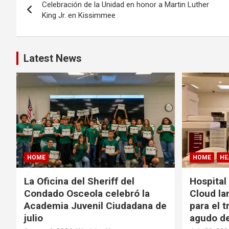
Celebración de la Unidad en honor a Martin Luther
o
King Jr. en Kissimmee
s
t
Latest News
n
a
v
i
g
HOME
HOME
HE
a
La Oficina del Sheriff del
Hospital
Condado Osceola celebró la
Cloud la
t
Academia Juvenil Ciudadana de
para el t
julio
agudo de
i