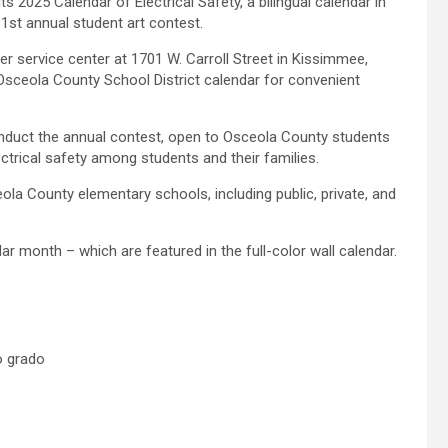
s 2025 Calendar of Electrical Safety, a bilingual calendar in
31st annual student art contest.
mer service center at 1701 W. Carroll Street in Kissimmee,
e Osceola County School District calendar for convenient
conduct the annual contest, open to Osceola County students
ctrical safety among students and their families.
ola County elementary schools, including public, private, and
r month – which are featured in the full-color wall calendar.
o grado