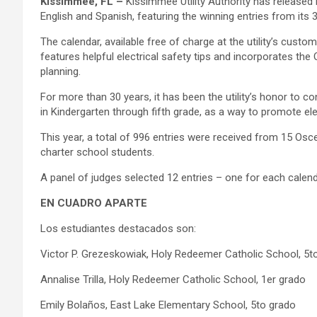
Kissimmee, FL –
Kissimmee Utility Authority has released it
English and Spanish, featuring the winning entries from its 
The calendar, available free of charge at the utility’s custo
features helpful electrical safety tips and incorporates th
planning.
For more than 30 years, it has been the utility’s honor to 
in Kindergarten through fifth grade, as a way to promote ele
This year, a total of 996 entries were received from 15 Osce
charter school students.
A panel of judges selected 12 entries – one for each calenda
EN CUADRO APARTE
Los estudiantes destacados son:
Victor P. Grezeskowiak, Holy Redeemer Catholic School, 5t
Annalise Trilla, Holy Redeemer Catholic School, 1er grado
Emily Bolaños, East Lake Elementary School, 5to grado