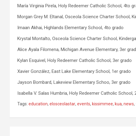
María Virginia Pirela, Holy Redeemer Catholic School, 4to g
Morgan Grey M. Eltanal, Osceola Science Charter School, K
Imaan Akhai, Highlands Elementary School, 4to grado
Krystal Montalto, Osceola Science Charter School, Kinderg
Alice Ayala Filomena, Michigan Avenue Elementary, 3er gra
Kylan Esquivel, Holy Redeemer Catholic School, 3er grado
Xavier González, East Lake Elementary School, 1er grado
Jayson Bombard, Lakeview Elementary Schoo, 3er grado
Isabella V. Salas Humbria, Holy Redeemer Catholic School,
Tags:
education
,
elosceolastar
,
events
,
kissimmee
,
kua
,
news
,
P