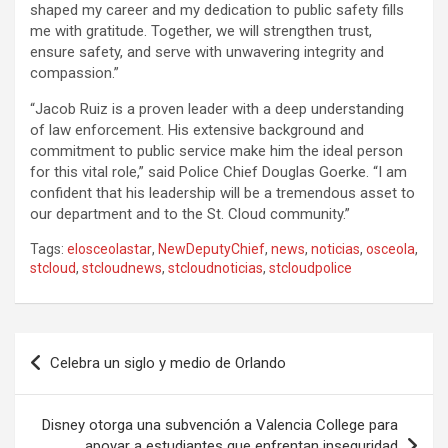
shaped my career and my dedication to public safety fills
me with gratitude. Together, we will strengthen trust,
ensure safety, and serve with unwavering integrity and
compassion.”
“Jacob Ruiz is a proven leader with a deep understanding
of law enforcement. His extensive background and
commitment to public service make him the ideal person
for this vital role,” said Police Chief Douglas Goerke. “I am
confident that his leadership will be a tremendous asset to
our department and to the St. Cloud community.”
Tags:
elosceolastar
,
NewDeputyChief
,
news
,
noticias
,
osceola
,
stcloud
,
stcloudnews
,
stcloudnoticias
,
stcloudpolice
P
Celebra un siglo y medio de Orlando
o
s
Disney otorga una subvención a Valencia College para
t
apoyar a estudiantes que enfrentan inseguridad