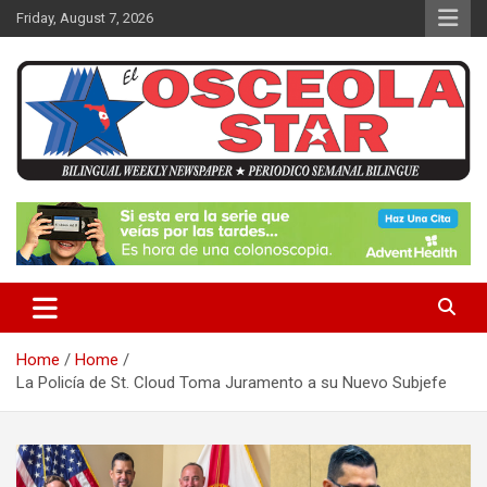
S
Friday, August 7, 2026
k
i
p
t
o
c
o
n
News in Osceola / Kissimmee
El Osceola Star
t
e
n
t
Home
Home
La Policía de St. Cloud Toma Juramento a su Nuevo Subjefe