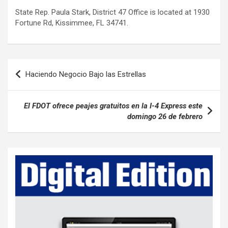
State Rep. Paula Stark, District 47 Office is located at 1930
Fortune Rd, Kissimmee, FL 34741.
P
Haciendo Negocio Bajo las Estrellas
o
s
El FDOT ofrece peajes gratuitos en la I-4 Express este
t
domingo 26 de febrero
n
a
v
i
g
a