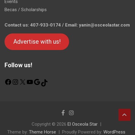
Events
Becas / Scholarships
Contact us: 407-933-0174 / Email: yanin@osceolastar.com
Advertise with us!
Follow us!
F
I
X
Y
G
T
a
n
o
o
i
c
s
u
o
k
e
t
T
g
T
b
a
u
l
o
o
g
b
e
k
o
r
e
Copyright © 2026
El Osceola Star
k
a
Theme by:
m
Theme Horse
Proudly Powered by:
WordPress