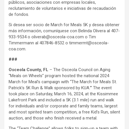
públicos, asociaciones con empresas locales,
reclutamiento de voluntarios e iniciativas de recaudación
de fondos.
Si desea ser socio de March for Meals 5K y desea obtener
más información, comuníquese con Belinda Olivera al 407-
933-9534 o oliverab@osceola-coa.com o Tim
Timmermann al 407846-8532 o timmermt@osceola-
coa.com.
###
Osceola County, FL
– The Osceola Council on Aging
“Meals on Wheels” program hosted the national 2024
March for Meal’s campaign with “The March for Meals St.
Patrick’s 5K Run & Walk sponsored by KUA.
”
The event
took place on Saturday, March 16, 2024, at the Kissimmee
Lakefront Park and included a 5K (3.1 mile) run and walk
for individuals and/or corporate and family teams, largest
and most spirited team competition, a free Kid’s Run, silent
auction, and those who finish received a metal.
The “Team Challenge” allows folks to sign-up a team with