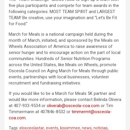
five plus participants and compete for team awards in the
following categories: MOST TEAM SPIRIT and LARGEST
TEAM! Be creative, use your imagination and “Let’s Be Fit
for Food.”
March for Meals is a national campaign held during the
month of March, initiated, and sponsored by the Meals on
Wheels Association of America to raise awareness of
senior hunger and to encourage action on the part of local
communities. Hundreds of Senior Nutrition Programs
across the United States, like Meals on Wheels, promote
Osceola Council on Aging March for Meals through public
events, partnerships with local businesses, volunteer
recruitment and fundraising initiatives.
If you would like to be a March for Meals 5K partner and
would like more information, please contact Belinda Olivera
at 407-933-9534 or
oliverab@osceola-coa.com
or Tim
Timmermann at 407846-8532 or
timmermt@osceola-
coa.com
.
Tags:
elosceolastar
,
events
,
kissimmee
,
news
,
noticias
,