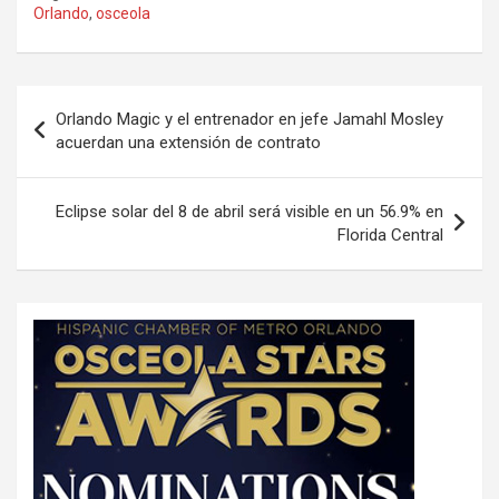
Orlando
,
osceola
P
Orlando Magic y el entrenador en jefe Jamahl Mosley
o
acuerdan una extensión de contrato
s
t
Eclipse solar del 8 de abril será visible en un 56.9% en
Florida Central
n
a
v
i
g
a
t
i