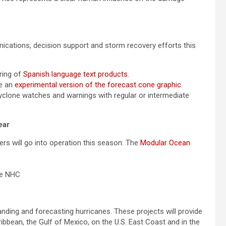
cations, decision support and storm recovery efforts this
ring of
Spanish language text products
.
ue an
experimental version of the forecast cone graphic
.
 cyclone watches and warnings with regular or intermediate
ear
 will go into operation this season: The
Modular Ocean
the NHC
anding and forecasting hurricanes. These projects will provide
bean, the Gulf of Mexico, on the U.S. East Coast and in the