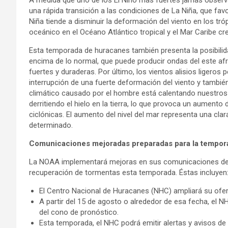
A medida que uno de los El Niño más fuertes jamás observad
una rápida transición a las condiciones de La Niña, que fav
Niña tiende a disminuir la deformación del viento en los tr
oceánico en el Océano Atlántico tropical y el Mar Caribe cr
Esta temporada de huracanes también presenta la posibili
encima de lo normal, que puede producir ondas del este af
fuertes y duraderas. Por último, los vientos alisios ligero
interrupción de una fuerte deformación del viento y tambié
climático causado por el hombre está calentando nuestros o
derritiendo el hielo en la tierra, lo que provoca un aumento
ciclónicas. El aumento del nivel del mar representa una cla
determinado.
Comunicaciones mejoradas preparadas para la tempor
La NOAA implementará mejoras en sus comunicaciones de p
recuperación de tormentas esta temporada. Éstas incluyen
El Centro Nacional de Huracanes (NHC) ampliará su ofer
A partir del 15 de agosto o alrededor de esa fecha, el 
del cono de pronóstico.
Esta temporada, el NHC podrá emitir alertas y avisos de 