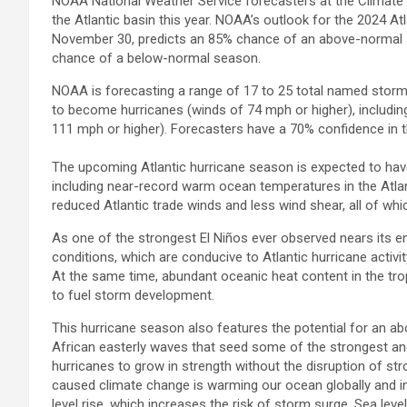
NOAA National Weather Service forecasters at the Climate P
the Atlantic basin this year. NOAA’s outlook for the 2024 A
November 30, predicts an 85% chance of an above-normal
chance of a below-normal season.
NOAA is forecasting a range of 17 to 25 total named storms
to become hurricanes (winds of 74 mph or higher), including
111 mph or higher). Forecasters have a 70% confidence in 
The upcoming Atlantic hurricane season is expected to have
including near-record warm ocean temperatures in the Atlan
reduced Atlantic trade winds and less wind shear, all of whi
As one of the strongest El Niños ever observed nears its en
conditions, which are conducive to Atlantic hurricane activi
At the same time, abundant oceanic heat content in the tr
to fuel storm development.
This hurricane season also features the potential for an
African easterly waves that seed some of the strongest and l
hurricanes to grow in strength without the disruption of s
caused climate change is warming our ocean globally and in 
level rise, which increases the risk of storm surge. Sea le