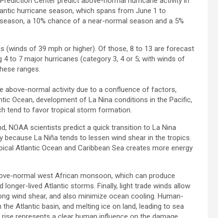
rediction Center predict above-normal hurricane activity in
tlantic hurricane season, which spans from June 1 to
 season, a 10% chance of a near-normal season and a 5%
 (winds of 39 mph or higher). Of those, 8 to 13 are forecast
 4 to 7 major hurricanes (category 3, 4 or 5; with winds of
these ranges.
 above-normal activity due to a confluence of factors,
tic Ocean, development of La Nina conditions in the Pacific,
ch tend to favor tropical storm formation.
d, NOAA scientists predict a quick transition to La Nina
ty because La Niña tends to lessen wind shear in the tropics.
opical Atlantic Ocean and Caribbean Sea creates more energy
 above-normal west African monsoon, which can produce
onger-lived Atlantic storms. Finally, light trade winds allow
trong wind shear, and also minimize ocean cooling. Human-
the Atlantic basin, and melting ice on land, leading to sea
vel rise represents a clear human influence on the damage