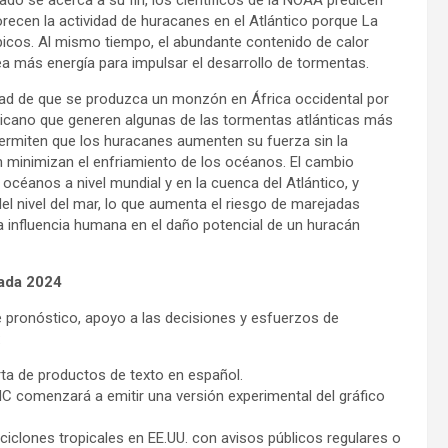
o se acerca a su fin, los científicos de la NOAA predicen
orecen la actividad de huracanes en el Atlántico porque La
ópicos. Al mismo tiempo, el abundante contenido de calor
ea más energía para impulsar el desarrollo de tormentas.
dad de que se produzca un monzón en África occidental por
ricano que generen algunas de las tormentas atlánticas más
s permiten que los huracanes aumenten su fuerza sin la
n minimizan el enfriamiento de los océanos. El cambio
céanos a nivel mundial y en la cuenca del Atlántico, y
 del nivel del mar, lo que aumenta el riesgo de marejadas
ra influencia humana en el daño potencial de un huracán
ada 2024
ronóstico, apoyo a las decisiones y esfuerzos de
:
ta de productos de texto en español.
NHC comenzará a emitir una versión experimental del gráfico
ciclones tropicales en EE.UU. con avisos públicos regulares o