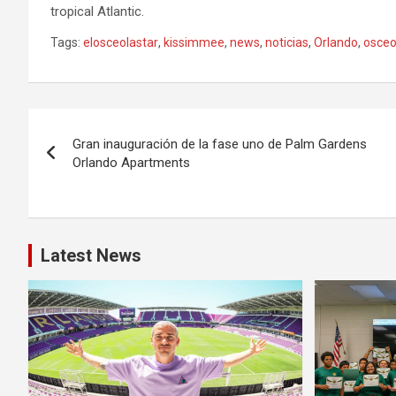
tropical Atlantic.
Tags:
elosceolastar
,
kissimmee
,
news
,
noticias
,
Orlando
,
osceo
P
Gran inauguración de la fase uno de Palm Gardens
o
Orlando Apartments
s
t
Latest News
n
a
v
i