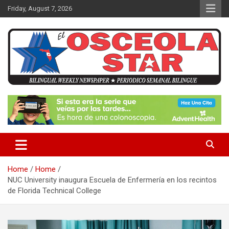
S
Friday, August 7, 2026
k
i
p
t
o
c
o
n
News in Osceola / Kissimmee
El Osceola Star
t
e
n
t
Home
Home
NUC University inaugura Escuela de Enfermería en los recintos
de Florida Technical College