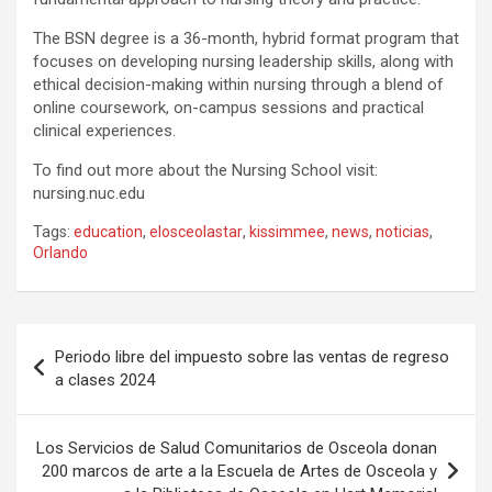
The BSN degree is a 36-month, hybrid format program that
focuses on developing nursing leadership skills, along with
ethical decision-making within nursing through a blend of
online coursework, on-campus sessions and practical
clinical experiences.
To find out more about the Nursing School visit:
nursing.nuc.edu
Tags:
education
,
elosceolastar
,
kissimmee
,
news
,
noticias
,
Orlando
P
Periodo libre del impuesto sobre las ventas de regreso
o
a clases 2024
s
t
Los Servicios de Salud Comunitarios de Osceola donan
200 marcos de arte a la Escuela de Artes de Osceola y
n