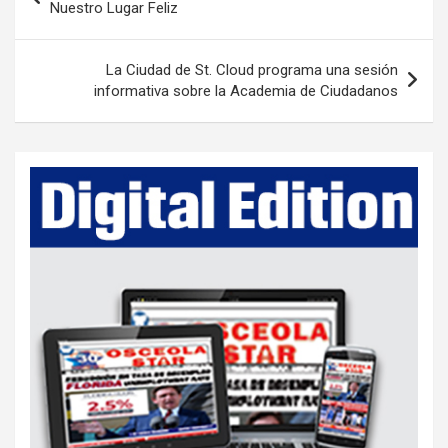
o
Nuestro Lugar Feliz
s
t
La Ciudad de St. Cloud programa una sesión
informativa sobre la Academia de Ciudadanos
n
a
v
i
g
a
t
i
o
n