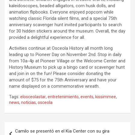
kaleidoscopes, beaded alligators, corn husk dolls, and
animation flipbooks. Everyone enjoyed popcorn while
watching classic Florida silent films, and a special 75th
anniversary scavenger hunt invited participants to search
for 30 hidden stickers around the museum. Overall, the day
provided a delightful experience for all.
Activities continue at Osceola History all month long
leading up to Pioneer Day on November 2nd. Stop in daily
from 10a-4p at Pioneer Village or the Welcome Center and
History Museum to pick up a bingo card or scavenger hunt
and join in on the fun! Please consider donating the
amount of $75 for the 75th Anniversary and have your
name displayed on a commemorative wreath.
Tags:
elosceolastar
,
entretenimiento
,
events
,
kissimmee
,
news
,
noticias
,
osceola
P
Camilo se presentó en el Kia Center con su gira