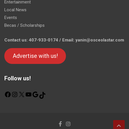
Entertainment
Local News
Events
Becas / Scholarships
Contact us: 407-933-0174 / Email: yanin@osceolastar.com
Advertise with us!
Follow us!
F
I
X
Y
G
T
a
n
o
o
i
c
s
u
o
k
e
t
T
g
T
b
a
u
l
o
o
g
b
e
k