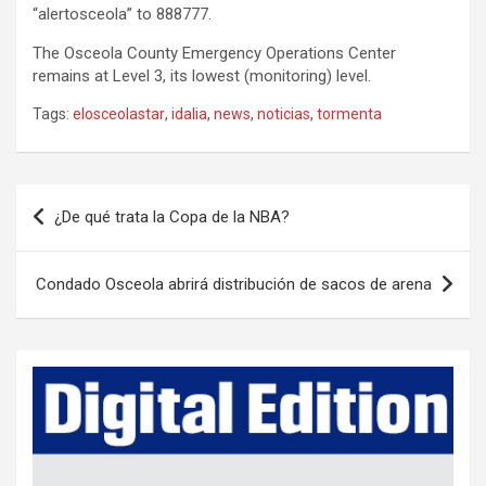
“alertosceola” to 888777.
The Osceola County Emergency Operations Center
remains at Level 3, its lowest (monitoring) level.
Tags:
elosceolastar
,
idalia
,
news
,
noticias
,
tormenta
P
¿De qué trata la Copa de la NBA?
o
s
Condado Osceola abrirá distribución de sacos de arena
t
n
a
v
i
g