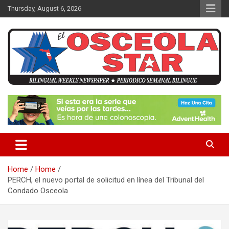
S
Thursday, August 6, 2026
k
i
p
t
o
c
o
n
News in Osceola / Kissimmee
El Osceola Star
t
e
n
t
Home
Home
PERCH, el nuevo portal de solicitud en línea del Tribunal del
Condado Osceola