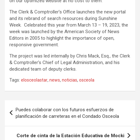
on our optimized website at no cost to them.”
The Clerk & Comptroller’s Office launches the new portal
and its rebrand of search resources during Sunshine
Week. Celebrated this year from March 13 – 19, 2023, the
week was launched by the American Society of News
Editors in 2005 to highlight the importance of open,
responsive government.
The project was led internally by Chris Mack, Esq., the Clerk
& Comptroller’s Chief of Legal Administration, and his
dedicated team of deputy clerks.
Tags:
elosceolastar
,
news
,
noticias
,
osceola
P
Puedes colaborar con los futuros esfuerzos de
o
planificación de carreteras en el Condado Osceola
s
t
Corte de cinta de la Estación Educativa de Mocki