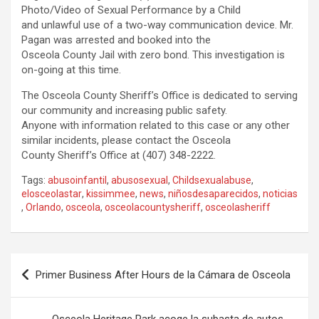
Photo/Video of Sexual Performance by a Child
and unlawful use of a two-way communication device. Mr.
Pagan was arrested and booked into the
Osceola County Jail with zero bond. This investigation is
on-going at this time.
The Osceola County Sheriff’s Office is dedicated to serving
our community and increasing public safety.
Anyone with information related to this case or any other
similar incidents, please contact the Osceola
County Sheriff’s Office at (407) 348-2222.
Tags:
abusoinfantil
,
abusosexual
,
Childsexualabuse
,
elosceolastar
,
kissimmee
,
news
,
niñosdesaparecidos
,
noticias
,
Orlando
,
osceola
,
osceolacountysheriff
,
osceolasheriff
P
Primer Business After Hours de la Cámara de Osceola
o
s