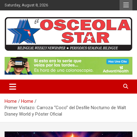
S
Saturday, August 8, 2026
k
i
p
t
o
c
o
n
News in Osceola / Kissimmee
El Osceola Star
t
e
n
t
Home
Home
Primer Vistazo: Carroza “Coco” del Desfile Nocturno de Walt
Disney World y Póster Oficial