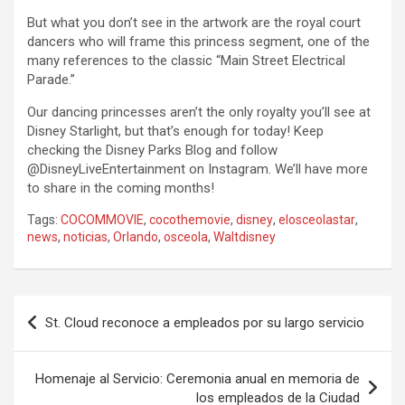
But what you don’t see in the artwork are the royal court
dancers who will frame this princess segment, one of the
many references to the classic “Main Street Electrical
Parade.”
Our dancing princesses aren’t the only royalty you’ll see at
Disney Starlight, but that’s enough for today! Keep
checking the Disney Parks Blog and follow
@DisneyLiveEntertainment on Instagram. We’ll have more
to share in the coming months!
Tags:
COCOMMOVIE
,
cocothemovie
,
disney
,
elosceolastar
,
news
,
noticias
,
Orlando
,
osceola
,
Waltdisney
P
St. Cloud reconoce a empleados por su largo servicio
o
s
Homenaje al Servicio: Ceremonia anual en memoria de
t
los empleados de la Ciudad