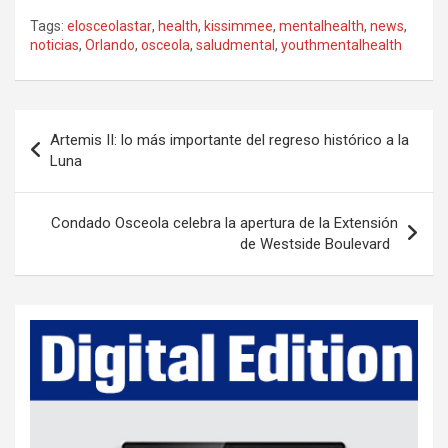
Tags:
elosceolastar
,
health
,
kissimmee
,
mentalhealth
,
news
,
noticias
,
Orlando
,
osceola
,
saludmental
,
youthmentalhealth
P
Artemis II: lo más importante del regreso histórico a la
o
Luna
s
t
Condado Osceola celebra la apertura de la Extensión
de Westside Boulevard
n
a
v
i
g
a
t