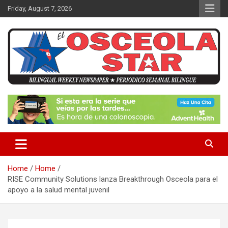
S
Friday, August 7, 2026
k
i
p
t
o
c
o
n
News in Osceola / Kissimmee
El Osceola Star
t
e
n
t
Home
Home
RISE Community Solutions lanza Breakthrough Osceola para el
apoyo a la salud mental juvenil