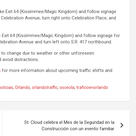
ake Exit 64 (Kissimmee/Magic Kingdom) and follow signage
 Celebration Avenue; turn right onto Celebration Place; and
e Exit 64 (Kissimmee/Magic Kingdom) and follow signage for
lebration Avenue and turn left onto S.R. 417 northbound.
t to change due to weather or other unforeseen
avoid distractions.
s
for more information about upcoming traffic shifts and
noticias
,
Orlando
,
orlandotraffic
,
osceola
,
traficoenorlando
St. Cloud celebra el Mes de la Seguridad en la
Construcción con un evento familiar