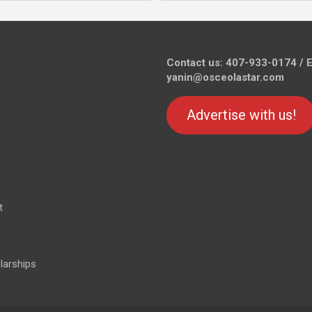
Contact us: 407-933-0174 / E
yanin@osceolastar.com
Advertise with us!
t
larships