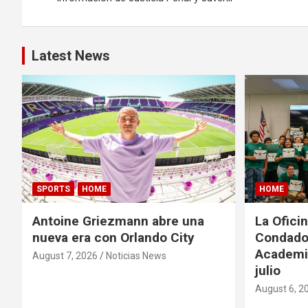
s
t
Latest News
n
a
v
i
g
SPORTS
HOME
HOME
a
Antoine Griezmann abre una
La Oficin
t
nueva era con Orlando City
Condado 
Academia
August 7, 2026
Noticias News
i
julio
o
August 6, 2