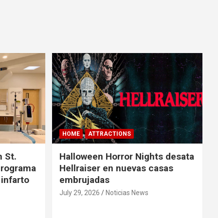
HOME
ATTRACTIONS
 St.
Halloween Horror Nights desata
 programa
Hellraiser en nuevas casas
 infarto
embrujadas
July 29, 2026
Noticias News