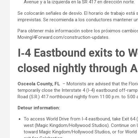
Avenue y a la izquierda en la SR 417 en dirección norte.
Se colocarán señales de desvío. El horario de trabajo está 
imprevistas. Se recomienda a los conductores mantener una
Para obtener más información sobre los próximos cambios y
MovingI4Forward.com/construction-updates.
I‑4 Eastbound exits to W
closed nightly through A
Osceola County, FL
– Motorists are advised that the Flor
temporarily close the Interstate 4 (I-4) eastbound off-ramp
Road (S.R.) 417 northbound nightly from 11:00 p.m. to 5:00
Detour information:
To access World Drive from I-4 eastbound, take Exit 64
west (Magic Kingdom/Hollywood Studios). Continue on U
toward Magic Kingdom/Hollywood Studios, or for World D