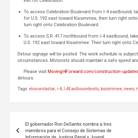
exit for Celebration.
To access Celebration Boulevard from I-4 eastbound, t
for U.S. 192 east toward Kissimmee, then turn right onto
turn right onto Celebration Boulevard.
To access S.R. 417 northbound from I-4 eastbound, tak
U.S. 192 east toward Kissimmee. Then turn right onto Ce
Detour signage will be posted. The work schedule is subjec
circumstances. Motorists should maintain a safe speed and 
Please visit
MovingI4Forward.com/construction-update
detours.
Tags:
elosceolastar
,
i-4
,
I‑4Eastboundexits
,
kissimmee
,
news
,
P
El gobernador Ron DeSantis nombra a tres
o
miembros para el Consejo de Sistemas de
Información de Justicia Penal y Juvenil