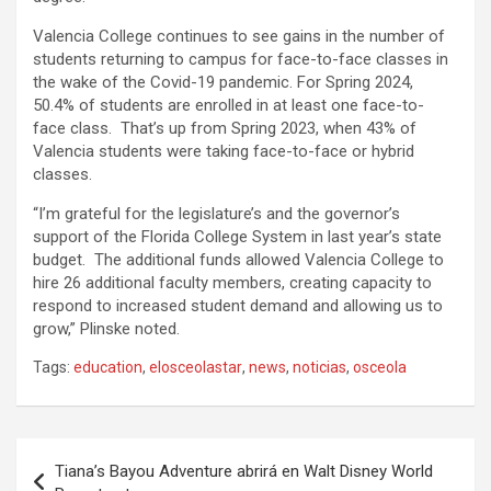
Valencia College continues to see gains in the number of
students returning to campus for face-to-face classes in
the wake of the Covid-19 pandemic. For Spring 2024,
50.4% of students are enrolled in at least one face-to-
face class. That’s up from Spring 2023, when 43% of
Valencia students were taking face-to-face or hybrid
classes.
“I’m grateful for the legislature’s and the governor’s
support of the Florida College System in last year’s state
budget. The additional funds allowed Valencia College to
hire 26 additional faculty members, creating capacity to
respond to increased student demand and allowing us to
grow,” Plinske noted.
Tags:
education
,
elosceolastar
,
news
,
noticias
,
osceola
P
Tiana’s Bayou Adventure abrirá en Walt Disney World
o