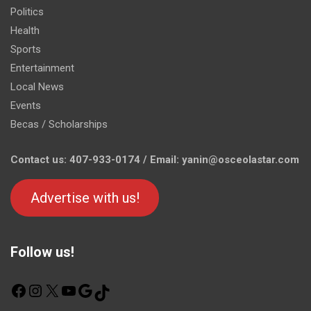
Politics
Health
Sports
Entertainment
Local News
Events
Becas / Scholarships
Contact us: 407-933-0174 / Email: yanin@osceolastar.com
Advertise with us!
Follow us!
F
I
X
Y
G
T
a
n
o
o
i