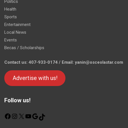
Politics
Health
Sports
Entertainment
Local News
Events
Becas / Scholarships
Contact us: 407-933-0174 / Email: yanin@osceolastar.com
Advertise with us!
Follow us!
F
I
X
Y
G
T
a
n
o
o
i
c
s
u
o