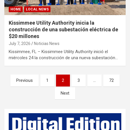
HOME
LOCAL NEWS
Kissimmee Utility Authority inicia la
construcción de una subestación eléctrica de
$20 millones
July 7, 2026
Noticias News
Kissimmee, FL – Kissimmee Utility Authority inició el
miércoles 24 la construcción de una nueva subestación…
P
Previous
1
2
3
…
72
o
Next
s
t
s
p