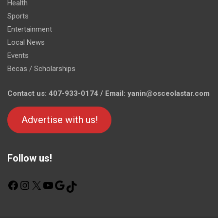
Health
Sports
Entertainment
Local News
Events
Becas / Scholarships
Contact us: 407-933-0174 / Email: yanin@osceolastar.com
Advertise with us!
Follow us!
F
I
X
Y
G
T
a
n
o
o
i
c
s
u
o
k
e
t
T
g
T