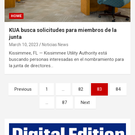
HOME
KUA busca solicitudes para miembros de la
junta
March 10, 2023
Noticias News
Kissimmee, FL — Kissimmee Utility Authority está
buscando personas interesadas en el nombramiento para
la junta de directores…
P
Previous
1
…
82
83
84
o
…
87
Next
s
t
s