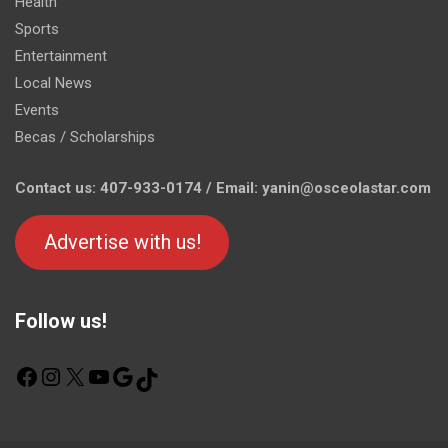
Health
Sports
Entertainment
Local News
Events
Becas / Scholarships
Contact us: 407-933-0174 / Email: yanin@osceolastar.com
Advertise with us!
Follow us!
F
I
X
Y
G
T
a
n
o
o
i
c
s
u
o
k
e
t
T
g
T