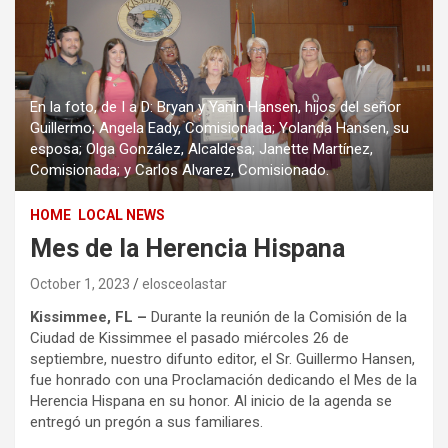
En la foto, de I a D: Bryan y Yanin Hansen, hijos del señor
Guillermo; Angela Eady, Comisionada; Yolanda Hansen, su
esposa; Olga González, Alcaldesa; Janette Martínez,
Comisionada; y Carlos Alvarez, Comisionado.
HOME
LOCAL NEWS
Mes de la Herencia Hispana
October 1, 2023
elosceolastar
Kissimmee, FL –
Durante la reunión de la Comisión de la
Ciudad de Kissimmee el pasado miércoles 26 de
septiembre, nuestro difunto editor, el Sr. Guillermo Hansen,
fue honrado con una Proclamación dedicando el Mes de la
Herencia Hispana en su honor. Al inicio de la agenda se
entregó un pregón a sus familiares.