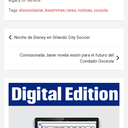
legacy of service.
Tags:
elosceolastar
,
kissimmee
,
news
,
noticias
,
osceola
P
Noche de Disney en Orlando City Soccer
o
s
Comisionada Janer revela visión para el futuro del
t
Condado Osceola
n
a
v
i
g
a
t