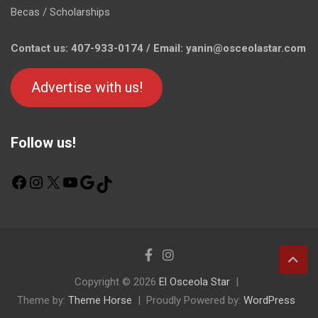
Becas / Scholarships
Contact us: 407-933-0174 / Email: yanin@osceolastar.com
Advertise with us!
Follow us!
F
I
X
Y
G
T
a
n
o
o
i
c
s
u
o
k
e
t
T
g
T
b
a
u
l
o
o
g
b
e
k
o
r
e
Copyright © 2026
El Osceola Star
k
a
Theme by:
m
Theme Horse
Proudly Powered by:
WordPress