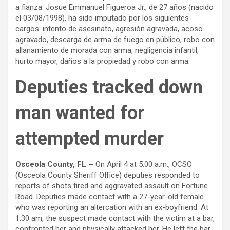
a fianza. Josue Emmanuel Figueroa Jr., de 27 años (nacido
el 03/08/1998), ha sido imputado por los siguientes
cargos: intento de asesinato, agresión agravada, acoso
agravado, descarga de arma de fuego en público, robo con
allanamiento de morada con arma, negligencia infantil,
hurto mayor, daños a la propiedad y robo con arma.
Deputies tracked down
man wanted for
attempted murder
Osceola County, FL –
On April 4 at 5:00 a.m., OCSO
(Osceola County Sheriff Office) deputies responded to
reports of shots fired and aggravated assault on Fortune
Road. Deputies made contact with a 27-year-old female
who was reporting an altercation with an ex-boyfriend. At
1:30 am, the suspect made contact with the victim at a bar,
confronted her and physically attacked her. He left the bar