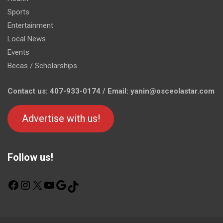
Sports
Entertainment
Local News
Events
Becas / Scholarships
Contact us: 407-933-0174 / Email: yanin@osceolastar.com
Advertise with us!
Follow us!
F
I
X
Y
G
T
a
n
o
o
i
c
s
u
o
k
e
t
T
g
T