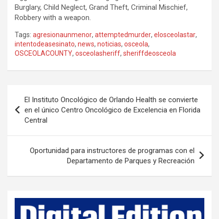
Burglary, Child Neglect, Grand Theft, Criminal Mischief,
Robbery with a weapon.
Tags:
agresionaunmenor
,
attemptedmurder
,
elosceolastar
,
intentodeasesinato
,
news
,
noticias
,
osceola
,
OSCEOLACOUNTY
,
osceolasheriff
,
sheriffdeosceola
P
El Instituto Oncológico de Orlando Health se convierte
o
en el único Centro Oncológico de Excelencia en Florida
Central
s
t
Oportunidad para instructores de programas con el
n
Departamento de Parques y Recreación
a
v
i
g