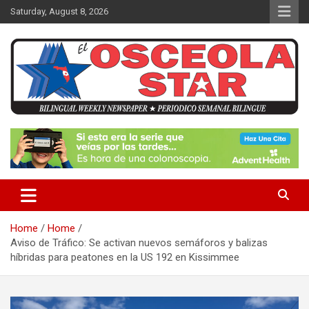
S
Saturday, August 8, 2026
k
i
p
t
o
c
o
n
News in Osceola / Kissimmee
El Osceola Star
t
e
n
t
Home
Home
Aviso de Tráfico: Se activan nuevos semáforos y balizas
híbridas para peatones en la US 192 en Kissimmee