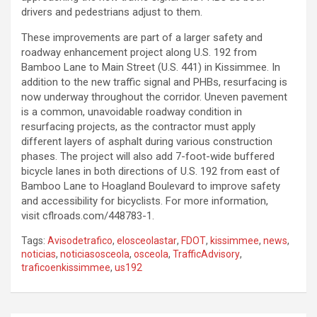
drivers and pedestrians adjust to them.
These improvements are part of a larger safety and
roadway enhancement project along U.S. 192 from
Bamboo Lane to Main Street (U.S. 441) in Kissimmee. In
addition to the new traffic signal and PHBs, resurfacing is
now underway throughout the corridor. Uneven pavement
is a common, unavoidable roadway condition in
resurfacing projects, as the contractor must apply
different layers of asphalt during various construction
phases. The project will also add 7-foot-wide buffered
bicycle lanes in both directions of U.S. 192 from east of
Bamboo Lane to Hoagland Boulevard to improve safety
and accessibility for bicyclists. For more information,
visit
cflroads.com/448783-1
.
Tags:
Avisodetrafico
,
elosceolastar
,
FDOT
,
kissimmee
,
news
,
noticias
,
noticiasosceola
,
osceola
,
TrafficAdvisory
,
traficoenkissimmee
,
us192