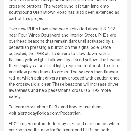
new crosswalks with pedestrian refuges and pedestrian
crossing buttons. The westbound left turn lane onto
southbound Oren Brown Road has also been extended as
part of this project.
Two new PHBs have also been activated along U.S. 192
near Four Winds Boulevard and Interior Street. PHBs are
overhead beacons that remain dark until activated by a
pedestrian pressing a button on the signal pole. Once
activated, the PHB alerts drivers to slow down with a
flashing yellow light, followed by a solid yellow. The beacon
then displays a solid red light, requiring motorists to stop
and allow pedestrians to cross. The beacon then flashes
red, at which point drivers may proceed with caution once
the crosswalk is clear. These beacons will increase driver
awareness and help pedestrians cross U.S. 192 more
safely.
To learn more about PHBs and how to use them,
visit
alerttodayflorida.com/Pedestrian
.
FDOT urges motorists to stay alert and use caution when
approaching the new traffic signal and PHBs as both