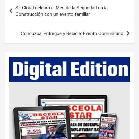
P
St. Cloud celebra el Mes de la Seguridad en la
o
Construcción con un evento familiar
s
t
Conduzca, Entregue y Recicle: Evento Comunitario
n
a
v
i
g
a
t
i
o
n