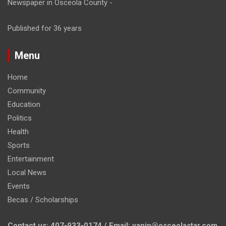
Newspaper in Osceola County -
Published for 36 years
Menu
Home
Community
Education
Politics
Health
Sports
Entertainment
Local News
Events
Becas / Scholarships
Contact us: 407-933-0174 / Email: yanin@osceolastar.com