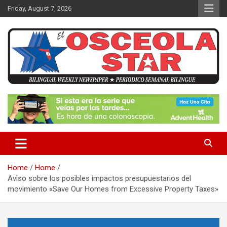
S
Friday, August 7, 2026
k
i
p
t
o
c
o
n
News in Osceola / Kissimmee
El Osceola Star
t
e
n
t
Home
Home
Aviso sobre los posibles impactos presupuestarios del
movimiento «Save Our Homes from Excessive Property Taxes»