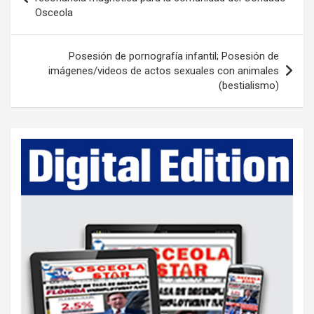
Osceola
s
t
Posesión de pornografía infantil; Posesión de
n
imágenes/videos de actos sexuales con animales
a
(bestialismo)
v
i
g
a
t
i
o
n