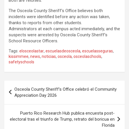
Both are felonies.
The Osceola County Sheriff’s Office believes both
incidents were identified before any action was taken,
thanks to reports from other students.
Administrators at each campus acted immediately, and the
suspects were arrested by Osceola County Sheriff’s
School Resource Officers.
Tags:
elosceolastar
,
escuelasdeosceola
,
escuelasseguras
,
kissimmee
,
news
,
noticias
,
osceola
,
osceolaschools
,
safetyschools
P
Osceola County Sheriff’s Office celebró el Community
o
Appreciation Day 2026
s
t
Puerto Rico Research Hub publica encuesta post-
electoral tras el triunfo de Trump, retrato del boricua en
n
Florida