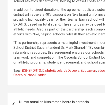
school athletics departments, helping to offset costs and 
In addition to direct donations, the agreement delivers sub
district will receive a 40% discount on Nike brand uniforms 
providing high-quality gear for their teams. Each school w
SPORTS, based on total spend. These funds may be used to
athletic needs. Also as part of the partnership, each compr
efforts with Nike, helping schools refresh their athletic iden
“This partnership represents a meaningful investment in ou
School District Superintendent Dr. Mark Shanoff. “By combini
rebranding resources, this agreement ensures our schools
teamwork, and competition. The Osceola School District look
on athletic programs, student engagement, and school spiri
Tags:
BSNSPORTS
,
DistritoEscolardeOsceola
,
Educacion
,
educ
OsceolaSchoolDistrict
P
Nuevo mural en Kissimmee honra la herencia