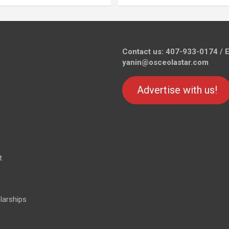
Contact us: 407-933-0174 / E
yanin@osceolastar.com
Advertise with us!
t
larships