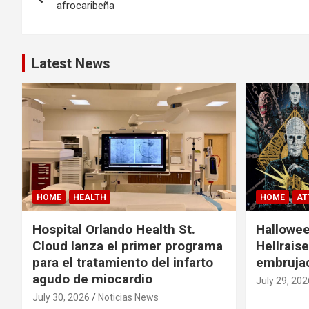
o
afrocaribeña
s
t
Latest News
n
a
v
i
g
HOME
HEALTH
HOME
AT
a
Hospital Orlando Health St.
Hallowee
Cloud lanza el primer programa
Hellrais
t
para el tratamiento del infarto
embruja
agudo de miocardio
July 29, 202
i
July 30, 2026
Noticias News