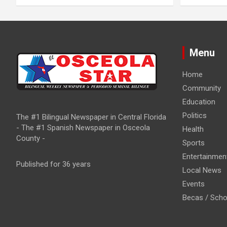
o
n
Menu
Home
Community
Education
Politics
The #1 Bilingual Newspaper in Central Florida
- The #1 Spanish Newspaper in Osceola
Health
County -
Sports
Entertainmen
Published for 36 years
Local News
Events
Becas / Scho