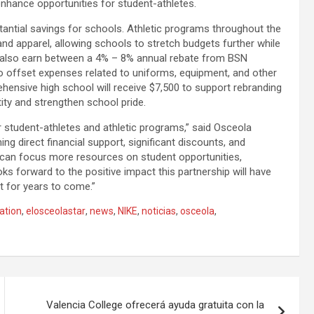
enhance opportunities for student-athletes.
stantial savings for schools. Athletic programs throughout the
and apparel, allowing schools to stretch budgets further while
ill also earn between a 4% – 8% annual rebate from BSN
 offset expenses related to uniforms, equipment, and other
ehensive high school will receive $7,500 to support rebranding
tity and strengthen school pride.
r student-athletes and athletic programs,” said Osceola
ng direct financial support, significant discounts, and
 can focus more resources on student opportunities,
s forward to the positive impact this partnership will have
t for years to come.”
ation
,
elosceolastar
,
news
,
NIKE
,
noticias
,
osceola
,
Valencia College ofrecerá ayuda gratuita con la