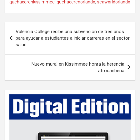
quehacerenkissimmee
,
quehacerenorlando
,
seaworldorlando
P
Valencia College recibe una subvención de tres años
o
para ayudar a estudiantes a iniciar carreras en el sector
salud
s
t
Nuevo mural en Kissimmee honra la herencia
n
afrocaribeña
a
v
i
g
a
t
i