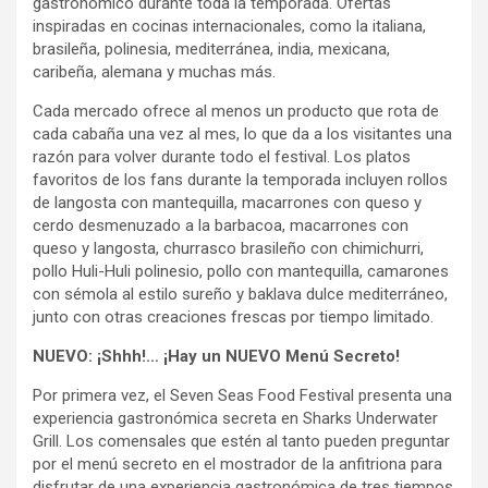
gastronómico durante toda la temporada. Ofertas
inspiradas en cocinas internacionales, como la italiana,
brasileña, polinesia, mediterránea, india, mexicana,
caribeña, alemana y muchas más.
Cada mercado ofrece al menos un producto que rota de
cada cabaña una vez al mes, lo que da a los visitantes una
razón para volver durante todo el festival. Los platos
favoritos de los fans durante la temporada incluyen rollos
de langosta con mantequilla, macarrones con queso y
cerdo desmenuzado a la barbacoa, macarrones con
queso y langosta, churrasco brasileño con chimichurri,
pollo Huli-Huli polinesio, pollo con mantequilla, camarones
con sémola al estilo sureño y baklava dulce mediterráneo,
junto con otras creaciones frescas por tiempo limitado.
NUEVO: ¡Shhh!… ¡Hay un NUEVO Menú Secreto!
Por primera vez, el Seven Seas Food Festival presenta una
experiencia gastronómica secreta en Sharks Underwater
Grill. Los comensales que estén al tanto pueden preguntar
por el menú secreto en el mostrador de la anfitriona para
disfrutar de una experiencia gastronómica de tres tiempos