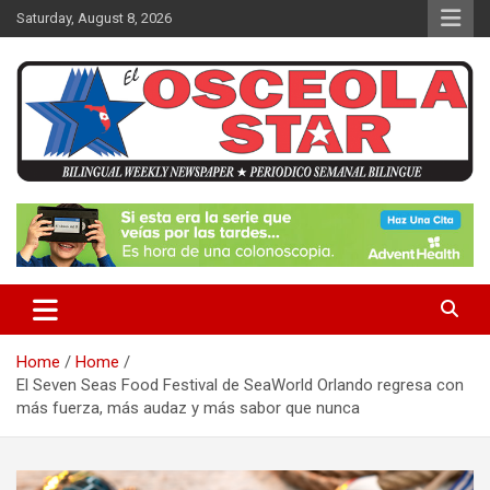
S
Saturday, August 8, 2026
k
i
p
t
o
c
o
n
News in Osceola / Kissimmee
El Osceola Star
t
e
n
t
Home
Home
El Seven Seas Food Festival de SeaWorld Orlando regresa con
más fuerza, más audaz y más sabor que nunca