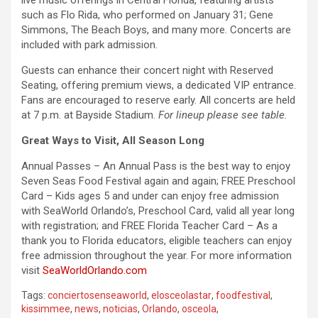
live music offerings in Central Florida, featuring artists
such as Flo Rida, who performed on January 31; Gene
Simmons, The Beach Boys, and many more. Concerts are
included with park admission.
Guests can enhance their concert night with Reserved
Seating, offering premium views, a dedicated VIP entrance.
Fans are encouraged to reserve early. All concerts are held
at 7 p.m. at Bayside Stadium.
For lineup please see table.
Great Ways to Visit, All Season Long
Annual Passes – An Annual Pass is the best way to enjoy
Seven Seas Food Festival again and again; FREE Preschool
Card – Kids ages 5 and under can enjoy free admission
with SeaWorld Orlando’s, Preschool Card, valid all year long
with registration; and FREE Florida Teacher Card – As a
thank you to Florida educators, eligible teachers can enjoy
free admission throughout the year. For more information
visit
SeaWorldOrlando.com
Tags:
conciertosenseaworld
,
elosceolastar
,
foodfestival
,
kissimmee
,
news
,
noticias
,
Orlando
,
osceola
,