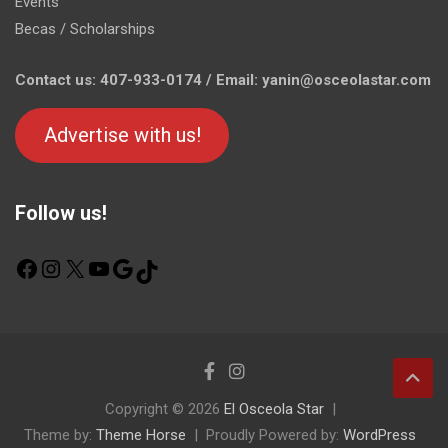
Events
Becas / Scholarships
Contact us: 407-933-0174 / Email: yanin@osceolastar.com
Advertise with us!
Follow us!
F
I
X
Y
G
T
a
n
o
o
i
c
s
u
o
k
e
t
T
g
T
b
a
u
l
o
o
g
b
e
k
o
r
e
Copyright © 2026
El Osceola Star
k
a
Theme by:
m
Theme Horse
Proudly Powered by:
WordPress